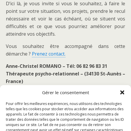
D’ici là, je vous invite si vous le souhaitez, à faire le
point sur votre situation, vos projets, prendre le recul
nécessaire et voir le cas échéant, où se situent vos
difficultés et ce que vous pourriez améliorer pour
atteindre vos objectifs.
Vous souhaitez être accompagné dans cette
démarche ?
Prenez contact.
Anne-Christel ROMANO – Tél: 06 82 96 83 31
Thérapeute psycho-relationnel – (34130 St-Aunès –
France)
Gérer le consentement
Pour offrir les meilleures expériences, nous utilisons des technologies
telles que les cookies pour stocker et/ou accéder aux informations des
Publication Précédente
Publication Suivante
appareils. Le fait de consentir à ces technologies nous permettra de
La Timidité En Poème
Appréhender Le
traiter des données telles que le comportement de navigation ou les ID
Fonctionnement De La
uniques sur ce site. Le fait de ne pas consentir ou de retirer son
Personnalité : Le Modèle De
consentement peut avoir un effet négatif sur certaines caractéristiques