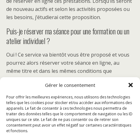
de réserver en ligne ces prestations. Lorsqu’ils seront
de nouveau actifs et selon les activités proposées ou
les besoins, j’étudierai cette proposition.
Puis-je réserver ma séance pour une formation ou un
atelier individuel ?
Oui ! Ce service va bientôt vous être proposé et vous
pourrez alors réserver votre séance en ligne, au
même titre et dans les mêmes conditions que
n’importe quelle prestation individuelle.
Gérer le consentement
Pour offrir les meilleures expériences, nous utilisons des technologies
telles que les cookies pour stocker et/ou accéder aux informations des
appareils. Le fait de consentir à ces technologies nous permettra de
Publication Précédente
Publication Suivante
traiter des données telles que le comportement de navigation ou les ID
Comment Élever Son
Coaching Timidité : Des
uniques sur ce site. Le fait de ne pas consentir ou de retirer son
Niveau D'énergie Dès Le
Séances De Coaching Spécial
consentement peut avoir un effet négatif sur certaines caractéristiques
Réveil ?
Timides
et fonctions.